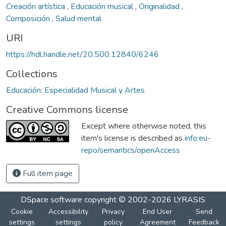
Creación artística
,
Educación musical
,
Originalidad
,
Composición
,
Salud mental
URI
https://hdl.handle.net/20.500.12840/6246
Collections
Educación: Especialidad Musical y Artes
Creative Commons license
Except where otherwise noted, this
item's license is described as
info:eu-
repo/semantics/openAccess
Full item page
DSpace software
copyright © 2002-2026
LYRASIS
Cookie
Accessibility
Privacy
End User
Send
settings
settings
policy
Agreement
Feedback