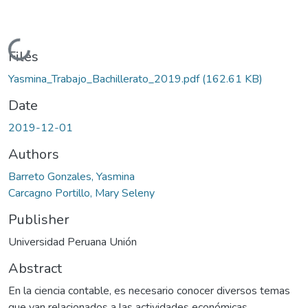
Loading...
Files
Yasmina_Trabajo_Bachillerato_2019.pdf
(162.61 KB)
Date
2019-12-01
Authors
Barreto Gonzales, Yasmina
Carcagno Portillo, Mary Seleny
Publisher
Universidad Peruana Unión
Abstract
En la ciencia contable, es necesario conocer diversos temas
que van relacionados a las actividades económicas