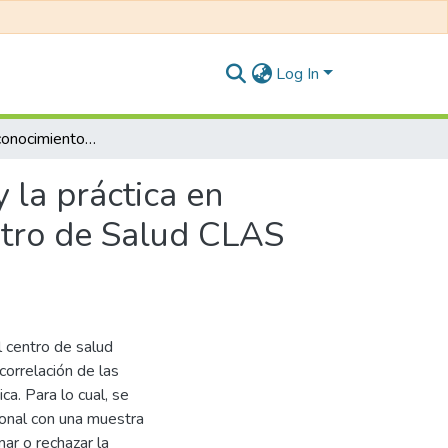
Log In
Influencia del conocimiento de anemia ferropénica y la práctica en madres con niños de 6 a 24 meses de edad del Centro de Salud CLAS Pusi, 2020
 la práctica en
ntro de Salud CLAS
l centro de salud
orrelación de las
ca. Para lo cual, se
cional con una muestra
ar o rechazar la