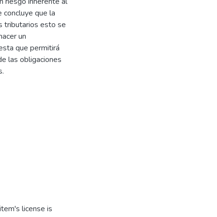
n riesgo inherente al
e concluye que la
 tributarios esto se
hacer un
uesta que permitirá
de las obligaciones
s.
tem's license is