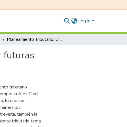
Log In
Planeamiento Tributario: Una propuesta para evitar futuras contingencias tributarias en la empresa Alex Card.
 futuras
nto tributario
a empresa Alex Card.;
vo, lo que nos
 manera los
trevista, también la
iento tributario tema