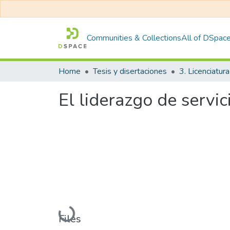
Communities & Collections
All of DSpac
Home
Tesis y disertaciones
3. Licenciatura
El liderazgo de servic
Loading...
Files