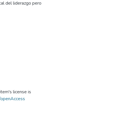
tal del liderazgo pero
tem's license is
s/openAccess