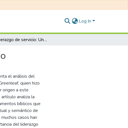
Log In
El liderazgo de servicio: Un análisis bíblico teológico
co
nta el análisis del
Greenleaf, quien hizo
r origen a este
artículo analiza la
ndamentos bíblicos que
tual y semántico de
 en muchos casos han
tancia del liderazgo