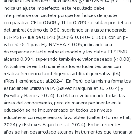
aunque el estadístico Chi-cuadrado (χ² = 926.594, p < .001)
indica un ajuste imperfecto, este resultado debe
interpretarse con cautela, porque los índices de ajuste
comparativo CFI = 0.808 y TLI = 0.783, se sitúan por debajo
del umbral óptimo de 0.90, sugiriendo un ajuste moderado.
El RMSEA fue de 0.148 (IC90%: 0.140– 0.158), con un p-
valor < .001 para H₀: RMSEA ≤ 0.05, indicando una
discrepancia notable entre el modelo y los datos. El SRMR
alcanzó 0.394, superando también el valor deseado (< 0.08).
Actualmente en Latinoamérica los estudiantes usan con
relativa frecuencia la inteligencia artificial generativa (IA)
(Ríos Hernández et al.2024). En Perú, de la misma forma los
estudiantes utilizan la IA (Gálvez Marquina et al., 2024) y
(Sevilla y Barrios, 2024). La IA ha revolucionado todas las
áreas del conocimiento, pero de manera pertinente en la
educación se ha implementado en todos los niveles
educativos con experiencias favorables (Gallent-Torres et al.,
2024) y (Esteves Fajardo et al., 2024). En los recientes
años se han desarrollado algunos instrumentos que tengan la