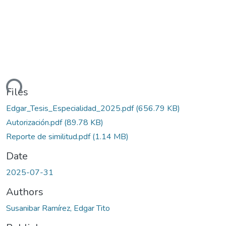
ding...
Files
Edgar_Tesis_Especialidad_2025.pdf
(656.79 KB)
Autorización.pdf
(89.78 KB)
Reporte de similitud.pdf
(1.14 MB)
Date
2025-07-31
Authors
Susanibar Ramírez, Edgar Tito