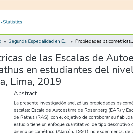
e
Statistics
d
Segunda Especialidad en Estadística Aplicada para Investigación
Propiedades psicométricas de las Escalas de Autoestima de Rosenberg y de Asertividad de Rathus en estudian
ricas de las Escalas de Auto
athus en estudiantes del nive
a, Lima, 2019
Abstract
La presente investigación analizó las propiedades psicom
escalas: Escala de Autoestima de Rosenberg (EAR) y Esc
de Rathus (RAS), con el objetivo de corroborar su fiabilidad
estudio tiene un enfoque cuantitativo, de tipo descriptivo c
diseño psicométrico (Alarcón, 1991), no experimental de c