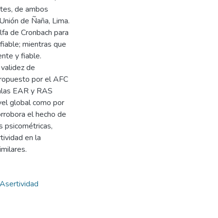
ntes, de ambos
 Unión de Ñaña, Lima.
Alfa de Cronbach para
fiable; mientras que
nte y fiable.
validez de
ropuesto por el AFC
calas EAR y RAS
vel global como por
orrobora el hecho de
 psicométricas,
tividad en la
milares.
Asertividad