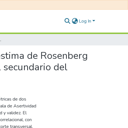
Log In
tes del nivel secundario del Colegio Unión de Ñaña, Lima, 2019
estima de Rosenberg
l secundario del
étricas de dos
ala de Asertividad
 y validez. El
orrelacional, con
orte transversal,