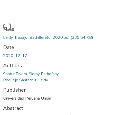
Loading...
Files
Leidy_Trabajo_Bachillerato_2020.pdf
(339.84 KB)
Date
2020-12-17
Authors
Santur Rivera, Siomy Esthefany
Requejo Santacruz, Leidy
Publisher
Universidad Peruana Unión
Abstract