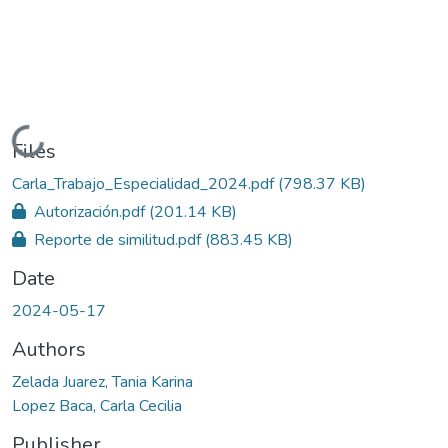
Loading...
Files
Carla_Trabajo_Especialidad_2024.pdf
(798.37 KB)
Autorización.pdf
(201.14 KB)
Reporte de similitud.pdf
(883.45 KB)
Date
2024-05-17
Authors
Zelada Juarez, Tania Karina
Lopez Baca, Carla Cecilia
Publisher