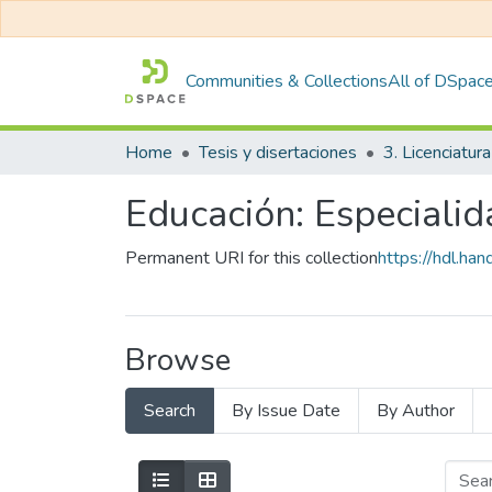
Communities & Collections
All of DSpac
Home
Tesis y disertaciones
3. Licenciatura
Educación: Especialida
Permanent URI for this collection
https://hdl.h
Browse
Search
By Issue Date
By Author