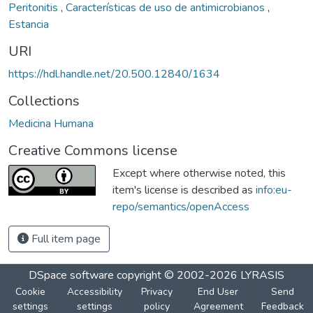
Peritonitis
,
Características de uso de antimicrobianos
,
Estancia
URI
https://hdl.handle.net/20.500.12840/1634
Collections
Medicina Humana
Creative Commons license
Except where otherwise noted, this
item's license is described as
info:eu-
repo/semantics/openAccess
Full item page
DSpace software
copyright © 2002-2026
LYRASIS
Cookie
Accessibility
Privacy
End User
Send
settings
settings
policy
Agreement
Feedback