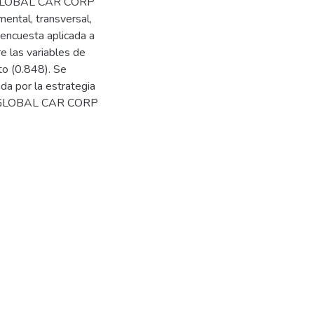
es GLOBAL CAR CORP
ental, transversal,
 encuesta aplicada a
e las variables de
lto (0.848). Se
da por la estrategia
res GLOBAL CAR CORP