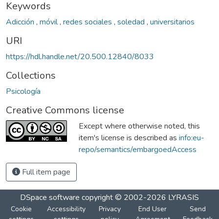
Keywords
Adicción
,
móvil
,
redes sociales
,
soledad
,
universitarios
URI
https://hdl.handle.net/20.500.12840/8033
Collections
Psicología
Creative Commons license
Except where otherwise noted, this
item's license is described as
info:eu-
repo/semantics/embargoedAccess
Full item page
DSpace software
copyright © 2002-2026
LYRASIS
Cookie
Accessibility
Privacy
End User
Send