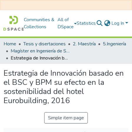
Communities &
All of
Statistics
Log In
Collections
DSpace
Home
Tesis y disertaciones
2. Maestría
5.Ingeniería
Magíster en Ingeniería de Sistemas con Mención en Dirección y Gestión en Tecnología de Información
Estrategia de Innovación basado en el BSC y BPM su efecto en la sostenibilidad del hotel Eurobuilding, 2016
Estrategia de Innovación basado en
el BSC y BPM su efecto en la
sostenibilidad del hotel
Eurobuilding, 2016
Simple item page