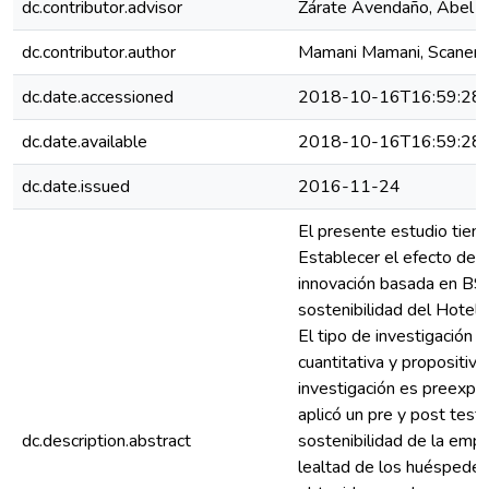
dc.contributor.advisor
Zárate Avendaño, Abel 
dc.contributor.author
Mamani Mamani, Scaner 
dc.date.accessioned
2018-10-16T16:59:28
dc.date.available
2018-10-16T16:59:28
dc.date.issued
2016-11-24
El presente estudio tien
Establecer el efecto de l
innovación basada en BS
sostenibilidad del Hotel E
El tipo de investigación e
cuantitativa y propositiva
investigación es preexpe
aplicó un pre y post test 
dc.description.abstract
sostenibilidad de la empr
lealtad de los huéspedes