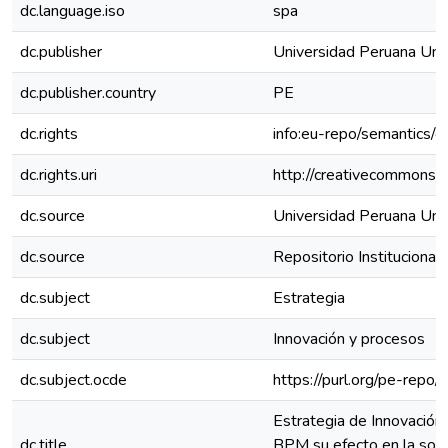
dc.language.iso
spa
dc.publisher
Universidad Peruana Uni
dc.publisher.country
PE
dc.rights
info:eu-repo/semantics/
dc.rights.uri
http://creativecommons.o
dc.source
Universidad Peruana Uni
dc.source
Repositorio Instituciona
dc.subject
Estrategia
dc.subject
Innovación y procesos
dc.subject.ocde
https://purl.org/pe-repo
Estrategia de Innovación
dc.title
BPM su efecto en la soste