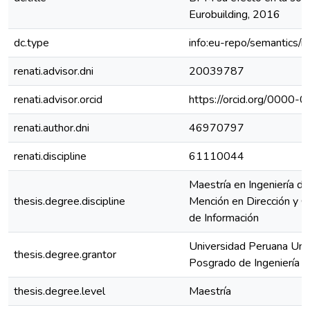
Eurobuilding, 2016
dc.type
info:eu-repo/semantics/
renati.advisor.dni
20039787
renati.advisor.orcid
https://orcid.org/0000
renati.author.dni
46970797
renati.discipline
61110044
Maestría en Ingeniería d
thesis.degree.discipline
Mención en Dirección y G
de Información
Universidad Peruana Uni
thesis.degree.grantor
Posgrado de Ingeniería y
thesis.degree.level
Maestría