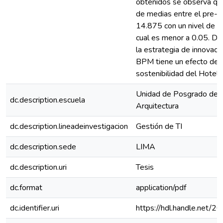
obtenidos se observa que
de medias entre el pre-t
14.875 con un nivel de si
cual es menor a 0.05. De
la estrategia de innovac
BPM tiene un efecto de 
sostenibilidad del Hotel 
Unidad de Posgrado de Ig
dc.description.escuela
Arquitectura
dc.description.lineadeinvestigacion
Gestión de TI
dc.description.sede
LIMA
dc.description.uri
Tesis
dc.format
application/pdf
dc.identifier.uri
https://hdl.handle.net/