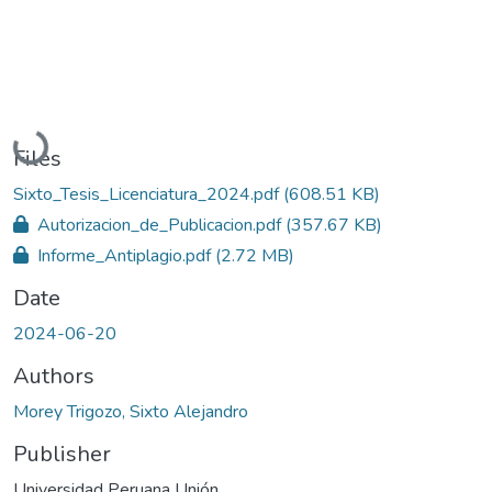
Loading...
Files
Sixto_Tesis_Licenciatura_2024.pdf
(608.51 KB)
Autorizacion_de_Publicacion.pdf
(357.67 KB)
Informe_Antiplagio.pdf
(2.72 MB)
Date
2024-06-20
Authors
Morey Trigozo, Sixto Alejandro
Publisher
Universidad Peruana Unión