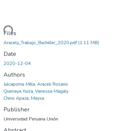
ding...
Files
Aracely_Trabajo_Bachiller_2020.pdf
(1.11 MB)
Date
2020-12-04
Authors
Julcapoma Milla, Araceli Rosario
Quenaya Yucra, Vanessa Magaly
Chino Apaza, Maysa
Publisher
Universidad Peruana Unión
Abstract