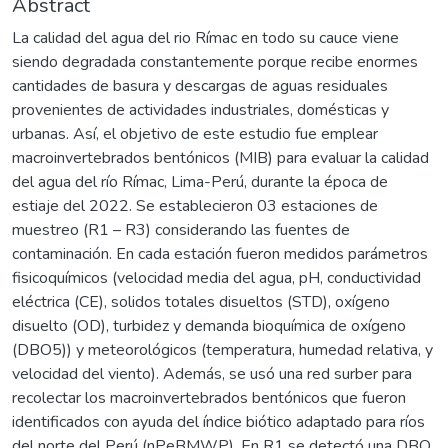
Abstract
La calidad del agua del rio Rímac en todo su cauce viene
siendo degradada constantemente porque recibe enormes
cantidades de basura y descargas de aguas residuales
provenientes de actividades industriales, domésticas y
urbanas. Así, el objetivo de este estudio fue emplear
macroinvertebrados bentónicos (MIB) para evaluar la calidad
del agua del río Rímac, Lima-Perú, durante la época de
estiaje del 2022. Se establecieron 03 estaciones de
muestreo (R1 – R3) considerando las fuentes de
contaminación. En cada estación fueron medidos parámetros
fisicoquímicos (velocidad media del agua, pH, conductividad
eléctrica (CE), solidos totales disueltos (STD), oxígeno
disuelto (OD), turbidez y demanda bioquímica de oxígeno
(DBO5)) y meteorológicos (temperatura, humedad relativa, y
velocidad del viento). Además, se usó una red surber para
recolectar los macroinvertebrados bentónicos que fueron
identificados con ayuda del índice biótico adaptado para ríos
del norte del Perú (nPeBMWP). En R1 se detectó una DBO