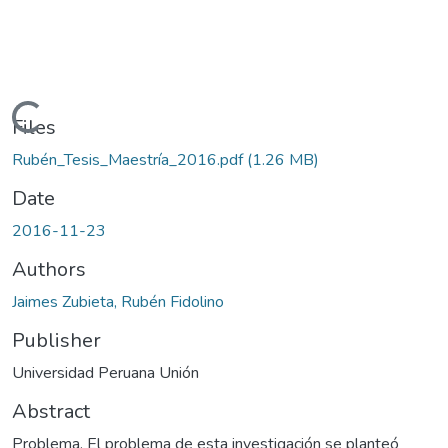
Loading...
Files
Rubén_Tesis_Maestría_2016.pdf
(1.26 MB)
Date
2016-11-23
Authors
Jaimes Zubieta, Rubén Fidolino
Publisher
Universidad Peruana Unión
Abstract
Problema. El problema de esta investigación se planteó