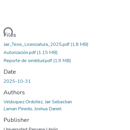
ding...
Files
Jair_Tesis_Licenciatura_2025.pdf
(1.8 MB)
Autorización.pdf
(1.15 MB)
Reporte de similitud.pdf
(1.9 MB)
Date
2025-10-31
Authors
Velásquez Ordoñez, Jair Sebastian
Laman Pinedo, Joshua Daniel
Publisher
Universidad Peruana Unión