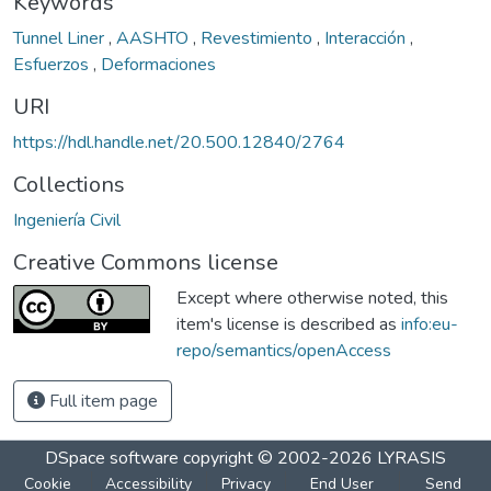
Keywords
Tunnel Liner
,
AASHTO
,
Revestimiento
,
Interacción
,
Esfuerzos
,
Deformaciones
URI
https://hdl.handle.net/20.500.12840/2764
Collections
Ingeniería Civil
Creative Commons license
Except where otherwise noted, this
item's license is described as
info:eu-
repo/semantics/openAccess
Full item page
DSpace software
copyright © 2002-2026
LYRASIS
Cookie
Accessibility
Privacy
End User
Send