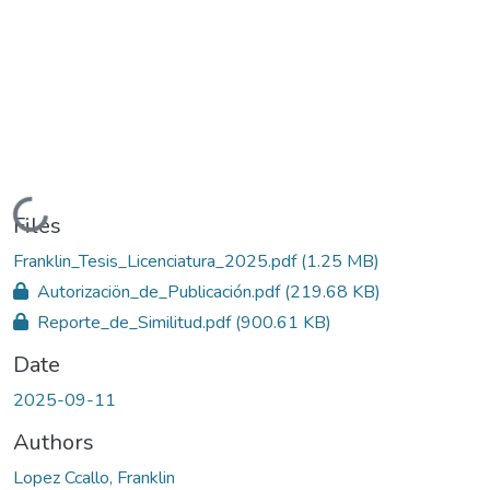
Loading...
Files
Franklin_Tesis_Licenciatura_2025.pdf
(1.25 MB)
Autorizaciön_de_Publicación.pdf
(219.68 KB)
Reporte_de_Similitud.pdf
(900.61 KB)
Date
2025-09-11
Authors
Lopez Ccallo, Franklin