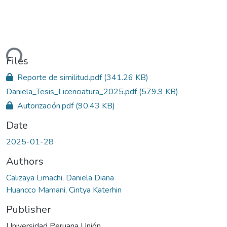
ding...
Files
Reporte de similitud.pdf
(341.26 KB)
Daniela_Tesis_Licenciatura_2025.pdf
(579.9 KB)
Autorización.pdf
(90.43 KB)
Date
2025-01-28
Authors
Calizaya Limachi, Daniela Diana
Huancco Mamani, Cintya Katerhin
Publisher
Universidad Peruana Unión