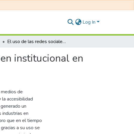
Log In
El uso de las redes sociales y el impacto en la imagen institucional en las empresas financieras
en institucional en
s medios de
la accesibilidad
a generado un
 industrias en
ubro que en el tiempo
 gracias a su uso se