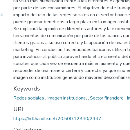
ha visto más humanizada frente a las diferentes exigencia
por parte de sus consumidores. El objetivo de este trabajo
64
impacto del uso de las redes sociales en el sector financi
puede generar beneficios a largo plazo en la imagen institu
Se explicará la opinión de diferentes autores y la experien
herramientas de comunicación por parte de los bancos que 
clientes gracias a su uso correcto y la aplicación de una e
marketing. En conclusión, las entidades bancarias utilizan
para involucrar al público aprovechando el crecimiento del
sociales que cada vez se encuentra más en aumento y que 
responder de una manera certera y correcta, ya que sino e
imagen como institución generando mayores desconfianza
Keywords
Redes sociales
,
Imagen institucional
,
Sector financiero
,
I
URI
https://hdl.handle.net/20.500.12840/2347
Collections