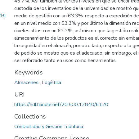
46.7%. Así también al ver los niveles en que se encontra
custodia de los inventarios de la universidad se mostró que
KB)
medio de gestión con un 63.3%. respecto a expedición de
en un nivel medio con 53.3% y por último la dimensión re
niveles altos con un 63.3%, así mismo que la gestión reali
almacenamiento de los productos es el correcto sin embar
la seguridad en el almacén, por otro lado, respecto a la g
de pedido se mostró que es el adecuado, sin embargo, el 
ser reforzado tanto en usos como herramientas.
Keywords
Almacenes
,
Logística
URI
https://hdl.handle.net/20.500.12840/6120
Collections
Contabilidad y Gestión Tributaria
Creative Commons license