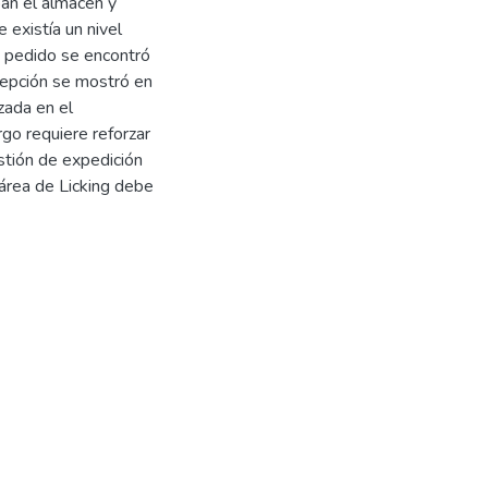
ban el almacén y
 existía un nivel
 pedido se encontró
cepción se mostró en
zada en el
go requiere reforzar
estión de expedición
área de Licking debe