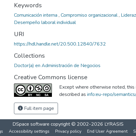
Keywords
Comunicación interna
,
Compromiso organizacional
,
Lidera
Desempeño laboral individual
URI
https://hdl.handle.net/20.500.12840/7632
Collections
Doctor(a) en Administración de Negocios
Creative Commons license
Except where otherwise noted, this i
described as
info:eu-repo/semantic
Full item page
DSpace software
copyright © 2002-2026
LYRASIS
gs
Accessibility settings
Privacy policy
End User Agreement
S