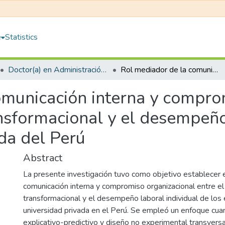
e
Statistics
Doctor(a) en Administración de Negocios
Rol mediador de la comunicación interna y compromiso organizacional entre el liderazgo transformacional y el desempeño laboral individual en una universidad privada del Perú
omunicación interna y compro
ansformacional y el desempeño
da del Perú
Abstract
La presente investigación tuvo como objetivo establecer e
comunicación interna y compromiso organizacional entre el
transformacional y el desempeño laboral individual de lo
universidad privada en el Perú. Se empleó un enfoque cuan
explicativo-predictivo y diseño no experimental transversa