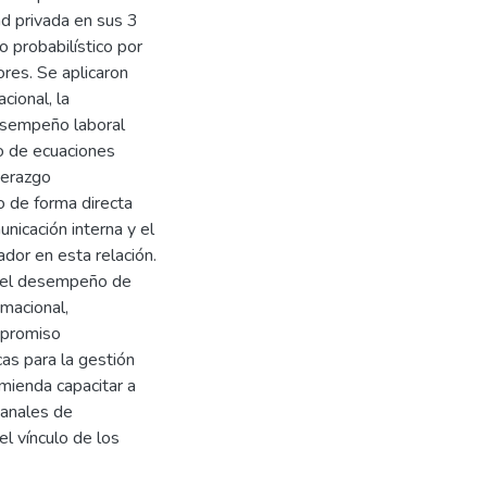
d privada en sus 3
o probabilístico por
res. Se aplicaron
cional, la
desempeño laboral
o de ecuaciones
derazgo
to de forma directa
nicación interna y el
dor en esta relación.
r el desempeño de
rmacional,
mpromiso
cas para la gestión
mienda capacitar a
canales de
l vínculo de los