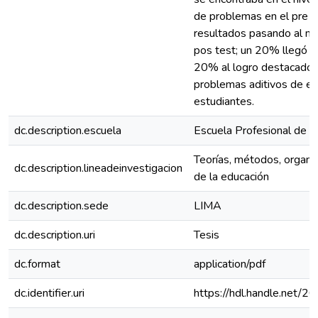
de problemas en el pre te
resultados pasando al niv
pos test; un 20% llegó al
20% al logro destacado 
problemas aditivos de en
estudiantes.
dc.description.escuela
Escuela Profesional de E
Teorías, métodos, organiz
dc.description.lineadeinvestigacion
de la educación
dc.description.sede
LIMA
dc.description.uri
Tesis
dc.format
application/pdf
dc.identifier.uri
https://hdl.handle.net/