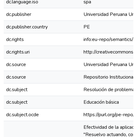
dc.language.iso
spa
dc.publisher
Universidad Peruana Uni
dc.publisher.country
PE
dc.rights
info:eu-repo/semantics/
dc.rights.uri
http://creativecommons.o
dc.source
Universidad Peruana Uni
dc.source
Repositorio Instituciona
dc.subject
Resolución de problema
dc.subject
Educación básica
dc.subject.ocde
https://purl.org/pe-repo
Efectividad de la aplicac
"Resuelvo actuando, cont