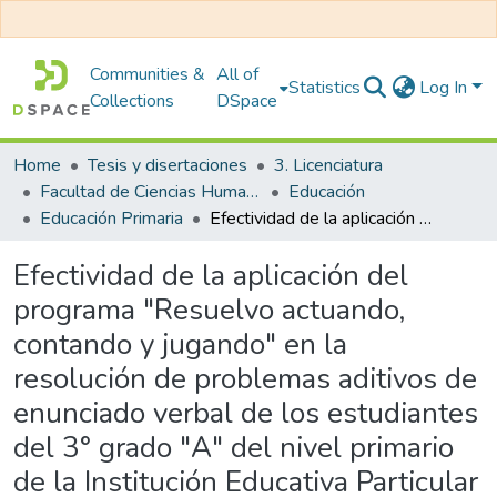
Communities &
All of
Statistics
Log In
Collections
DSpace
Home
Tesis y disertaciones
3. Licenciatura
Facultad de Ciencias Humanas y Educación
Educación
Educación Primaria
Efectividad de la aplicación del programa "Resuelvo actuando, contando y jugando" en la resolución de problemas aditivos de enunciado verbal de los estudiantes del 3° grado "A" del nivel primario de la Institución Educativa Particular Adventista "José Pardo" de Cusco - 2014
Efectividad de la aplicación del
programa "Resuelvo actuando,
contando y jugando" en la
resolución de problemas aditivos de
enunciado verbal de los estudiantes
del 3° grado "A" del nivel primario
de la Institución Educativa Particular