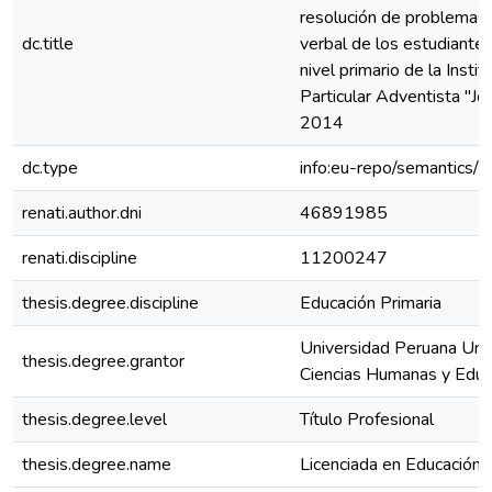
resolución de problemas 
dc.title
verbal de los estudiantes
nivel primario de la Insti
Particular Adventista "J
2014
dc.type
info:eu-repo/semantics/b
renati.author.dni
46891985
renati.discipline
11200247
thesis.degree.discipline
Educación Primaria
Universidad Peruana Unió
thesis.degree.grantor
Ciencias Humanas y Educ
thesis.degree.level
Título Profesional
thesis.degree.name
Licenciada en Educación, 