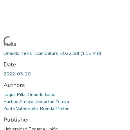
Loading...
Files
Orlando_Tesis_Licenciatura_2022.pdf
(1.15 MB)
Date
2022-05-20
Authors
Lagua Pilla, Orlando Isaac
Puchoc Amaya, Gerladine Yomira
Zurita Valenzuela, Brenda Marlen
Publisher
Universidad Peruana Unión