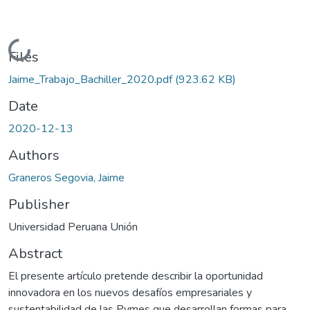
Loading...
Files
Jaime_Trabajo_Bachiller_2020.pdf
(923.62 KB)
Date
2020-12-13
Authors
Graneros Segovia, Jaime
Publisher
Universidad Peruana Unión
Abstract
El presente artículo pretende describir la oportunidad
innovadora en los nuevos desafíos empresariales y
sustentabilidad de las Pymes que desarrollan formas para