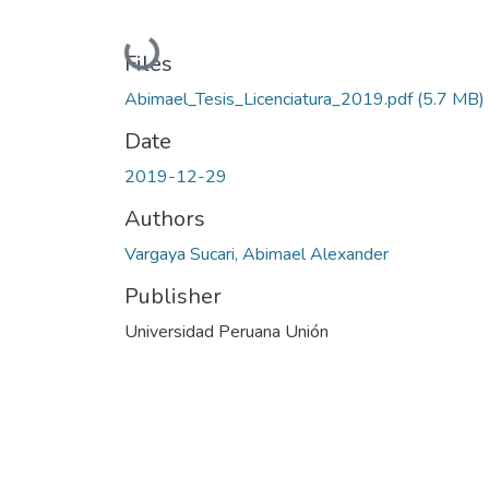
Loading...
Files
Abimael_Tesis_Licenciatura_2019.pdf
(5.7 MB)
Date
2019-12-29
Authors
Vargaya Sucari, Abimael Alexander
Publisher
Universidad Peruana Unión