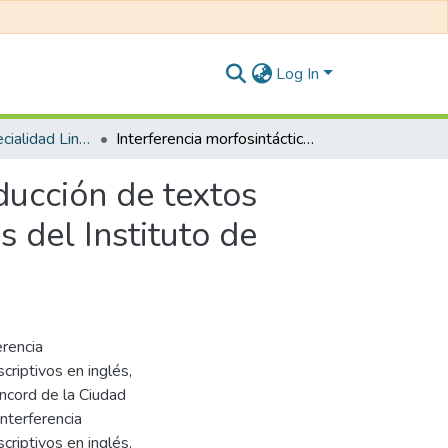
Log In
Educación: Especialidad Lingüística e Inglés
Interferencia morfosintáctica del español en la producción de textos descriptivos en inglés que presentan los estudiantes del Instituto de Idiomas “Concord” - Juliaca 2018
ducción de textos
s del Instituto de
erencia
criptivos en inglés,
ncord de la Ciudad
interferencia
criptivos en inglés.