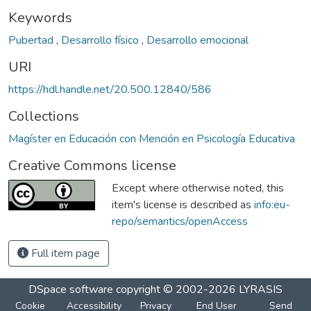
Keywords
Pubertad
,
Desarrollo físico
,
Desarrollo emocional
URI
https://hdl.handle.net/20.500.12840/586
Collections
Magíster en Educación con Mención en Psicología Educativa
Creative Commons license
Except where otherwise noted, this
item's license is described as
info:eu-
repo/semantics/openAccess
Full item page
DSpace software
copyright © 2002-2026
LYRASIS
Cookie
Accessibility
Privacy
End User
Send