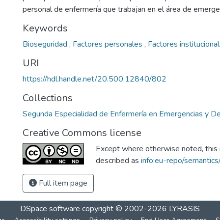
personal de enfermería que trabajan en el área de emerge
Keywords
Bioseguridad
,
Factores personales
,
Factores instituciona
URI
https://hdl.handle.net/20.500.12840/802
Collections
Segunda Especialidad de Enfermería en Emergencias y D
Creative Commons license
Except where otherwise noted, this i
described as
info:eu-repo/semantic
Full item page
DSpace software
copyright © 2002-2026
LYRASIS