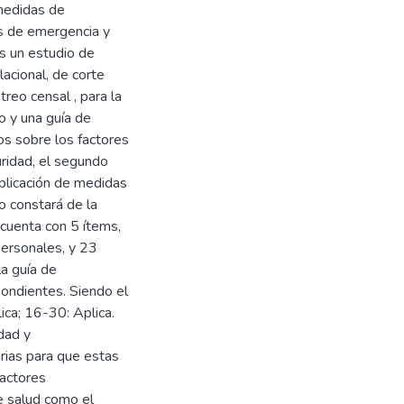
 medidas de
os de emergencia y
s un estudio de
lacional, de corte
treo censal , para la
io y una guía de
os sobre los factores
uridad, el segundo
plicación de medidas
o constará de la
 cuenta con 5 ítems,
personales, y 23
la guía de
pondientes. Siendo el
ica; 16-30: Aplica.
dad y
rias para que estas
factores
e salud como el