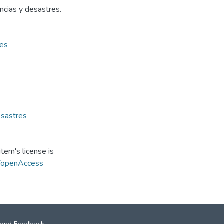
ncias y desastres.
les
esastres
tem's license is
s/openAccess