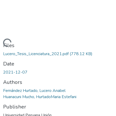
Loading...
Files
Lucero_Tesis_Licenciatura_2021.pdf
(778.12 KB)
Date
2021-12-07
Authors
Fernández Hurtado, Lucero Anabel
Huanacuni Mucho, HurtadoMaria Estefani
Publisher
Universidad Peruana Unión