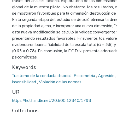
través del análisis factorial exploratorio de las dimensione
global de la muestra piloto. No obstante, los resultados, 
se mostraron favorables para la dimensión destrucción de 
En la segunda etapa del estudio se decidió eliminar la di
de la propiedad ajena, e incorporar una nueva dimensión, “
esta nueva modificación se calculó la validez convergente y
presentando resultados favorables. Finalmente, los valore
evidenciaron buena fiabilidad de la escala total (α = .86) 
(0.63 a 0.78). En conclusión, la E.C.D.N. presenta adecua
psicométricas.
Keywords
Trastorno de la conducta disocial
,
Psicometría
,
Agresión
insensibilidad
,
Violación de las normas
URI
https://hdl.handle.net/20.500.12840/1798
Collections