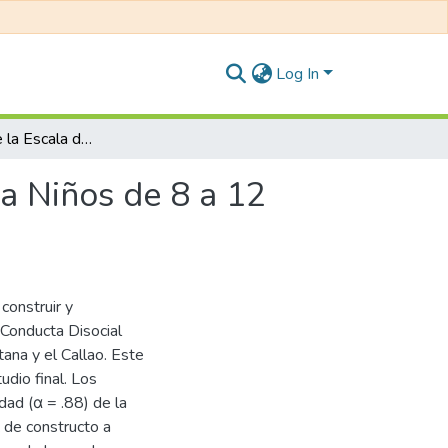
Log In
Construcción de la Escala de Conducta Disocial para Niños de 8 a 12 años (E.C.D.N.)
ra Niños de 8 a 12
 construir y
 Conducta Disocial
ana y el Callao. Este
udio final. Los
dad (α = .88) de la
 de constructo a