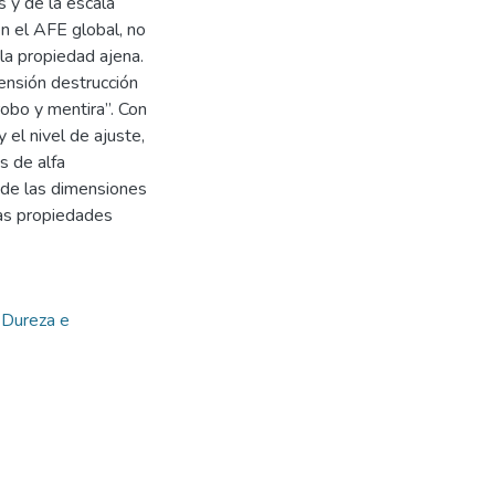
s y de la escala
en el AFE global, no
la propiedad ajena.
mensión destrucción
robo y mentira”. Con
 el nivel de ajuste,
s de alfa
y de las dimensiones
das propiedades
,
Dureza e