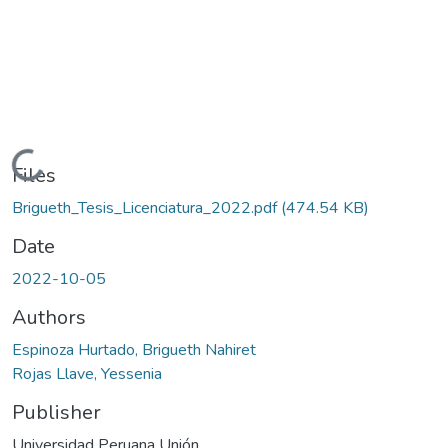
Loading...
Files
Brigueth_Tesis_Licenciatura_2022.pdf
(474.54 KB)
Date
2022-10-05
Authors
Espinoza Hurtado, Brigueth Nahiret
Rojas Llave, Yessenia
Publisher
Universidad Peruana Unión