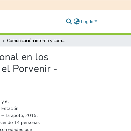
Log In
Comunicación interna y comportamiento organizacional en los colaboradores de la Estación Experimental Agraria el Porvenir - Provincia de San Martín - Tarapoto, 2019
onal en los
el Porvenir -
 y el
 Estación
n – Tarapoto, 2019.
s siendo 14 personas
 con edades que