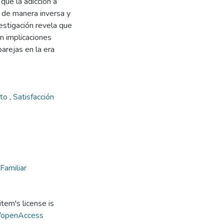
que la adicción a
, de manera inversa y
vestigación revela que
n implicaciones
arejas en la era
cto
,
Satisfacción
Familiar
tem's license is
s/openAccess