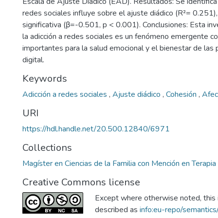
Escala de Ajuste Diádico (EAD). Resultados: Se identifica 
redes sociales influye sobre el ajuste diádico (R²= 0.251)
significativa (β=-0.501, p < 0.001). Conclusiones: Esta in
la adicción a redes sociales es un fenómeno emergente co
importantes para la salud emocional y el bienestar de las p
digital.
Keywords
Adicción a redes sociales
,
Ajuste diádico
,
Cohesión
,
Afe
URI
https://hdl.handle.net/20.500.12840/6971
Collections
Magíster en Ciencias de la Familia con Mención en Terapia 
Creative Commons license
Except where otherwise noted, this i
described as
info:eu-repo/semantic