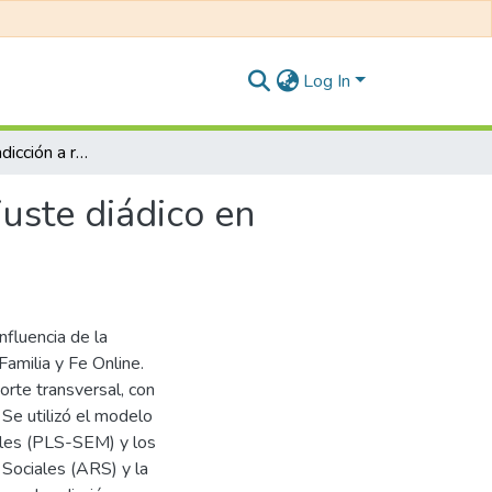
Log In
Influencia de la adicción a redes sociales sobre el ajuste diádico en parejas de la comunidad Familia y Fe Online
juste diádico en
nfluencia de la
Familia y Fe Online.
orte transversal, con
Se utilizó el modelo
ales (PLS-SEM) y los
 Sociales (ARS) y la