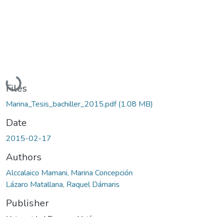
Loading...
Files
Marina_Tesis_bachiller_2015.pdf
(1.08 MB)
Date
2015-02-17
Authors
Alccalaico Mamani, Marina Concepción
Lázaro Matallana, Raquel Dámaris
Publisher