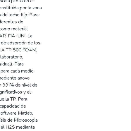
cala piloto en el
nstituida por la zona
 de lecho fijo. Para
iferentes de
 como material
RAR-FIA-UNI. La
 de adsorción de los
C.A TP 500 °C/4M,
aboratorio,
idual). Para
s para cada medio
mediante anova
un 99 % de nivel de
nificativos y el
ue la TP. Para
 capacidad de
 software Matlab,
isis de Microscopia
n del H2S mediante