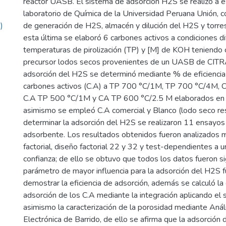
reactor UASB. El sistema de adsorción H2S se realizó a es
laboratorio de Química de la Universidad Peruana Unión, co
)
de generación de H2S, almacén y dilución del H2S y torres
esta última se elaboró 6 carbones activos a condiciones d
temperaturas de pirolización (TP) y [M] de KOH teniendo
precursor lodos secos provenientes de un UASB de CIT
adsorción del H2S se determinó mediante % de eficiencia
carbones activos (C.A) a TP 700 °C/1M, TP 700 °C/4M, 
C.A TP 500 °C/1M y CA TP 600 °C/2.5 M elaborados en l
asimismo se empleó C.A comercial y Blanco (lodo seco res
determinar la adsorción del H2S se realizaron 11 ensayo
adsorbente. Los resultados obtenidos fueron analizados 
factorial, diseño factorial 22 y 32 y test-dependientes a 
confianza; de ello se obtuvo que todos los datos fueron sig
parámetro de mayor influencia para la adsorción del H2S f
demostrar la eficiencia de adsorción, además se calculó la
adsorción de los C.A mediante la integración aplicando el
asimismo la caracterización de la porosidad mediante Anál
Electrónica de Barrido, de ello se afirma que la adsorció