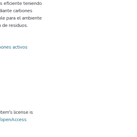
s eficiente teniendo
diante carbones
ble para el ambiente
n de residuos.
bones activos
tem's license is
s/openAccess