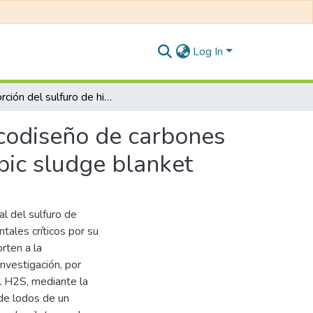
Log In
Adsorción del sulfuro de hidrógeno aplicando un ecodiseño de carbones activos a partir de lodos del reactor upflow anaerobic sludge blanket
ecodiseño de carbones
bic sludge blanket
l del sulfuro de
ales críticos por su
rten a la
investigación, por
el H2S, mediante la
de lodos de un