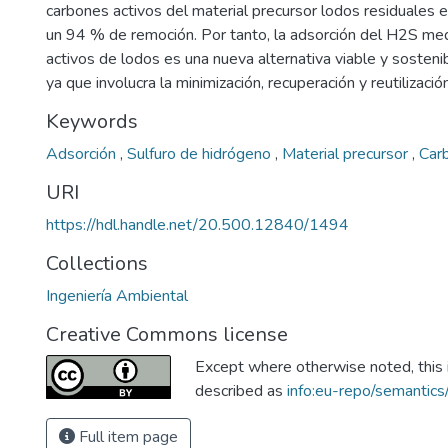
carbones activos del material precursor lodos residuales e
un 94 % de remoción. Por tanto, la adsorción del H2S me
activos de lodos es una nueva alternativa viable y sosteni
ya que involucra la minimización, recuperación y reutilizació
Keywords
Adsorción
,
Sulfuro de hidrógeno
,
Material precursor
,
Car
URI
https://hdl.handle.net/20.500.12840/1494
Collections
Ingeniería Ambiental
Creative Commons license
Except where otherwise noted, this i
described as
info:eu-repo/semantic
Full item page