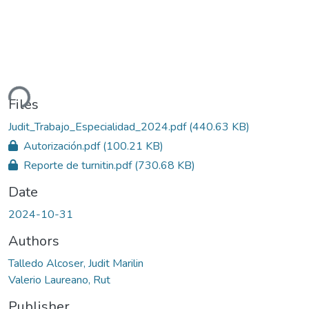
ding...
Files
Judit_Trabajo_Especialidad_2024.pdf
(440.63 KB)
Autorización.pdf
(100.21 KB)
Reporte de turnitin.pdf
(730.68 KB)
Date
2024-10-31
Authors
Talledo Alcoser, Judit Marilin
Valerio Laureano, Rut
Publisher