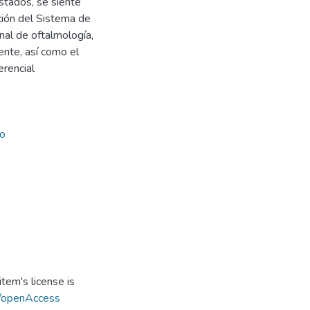
tados, se siente
ción del Sistema de
nal de oftalmología,
ente, así como el
erencial
o
tem's license is
s/openAccess