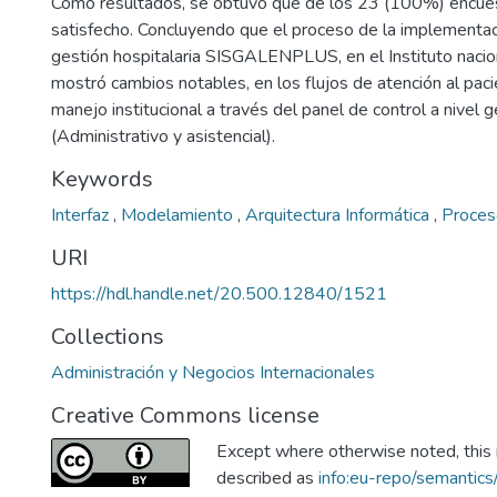
Como resultados, se obtuvo que de los 23 (100%) encues
satisfecho. Concluyendo que el proceso de la implementa
gestión hospitalaria SISGALENPLUS, en el Instituto nacio
mostró cambios notables, en los flujos de atención al paci
manejo institucional a través del panel de control a nivel g
(Administrativo y asistencial).
Keywords
Interfaz
,
Modelamiento
,
Arquitectura Informática
,
Proces
URI
https://hdl.handle.net/20.500.12840/1521
Collections
Administración y Negocios Internacionales
Creative Commons license
Except where otherwise noted, this i
described as
info:eu-repo/semantic