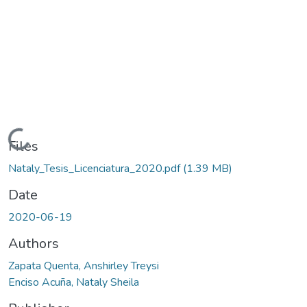
Loading...
Files
Nataly_Tesis_Licenciatura_2020.pdf
(1.39 MB)
Date
2020-06-19
Authors
Zapata Quenta, Anshirley Treysi
Enciso Acuña, Nataly Sheila