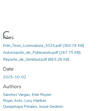
Loading...
Files
Erlin_Tesis_Licenciatura_2025.pdf
(360.76 KB)
Autorización_de_Publicación.pdf
(267.75 KB)
Reporte_de_Similitud.pdf
(865.28 KB)
Date
2025-10-02
Authors
Sanchez Vargas, Erlin Royler
Rojas Asto, Lucy Maribel
Quispetupa Perales, Josue Gedeon