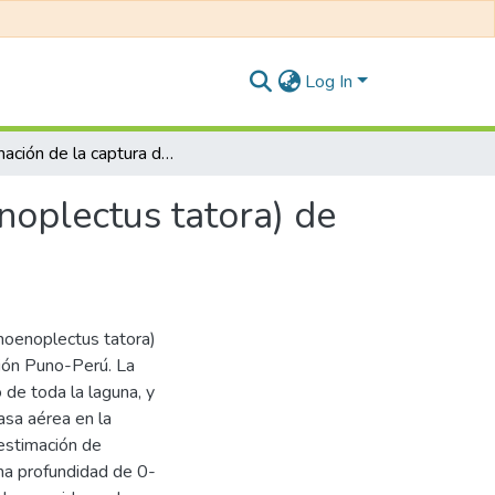
Log In
Estimación de la captura de (CO2) en totora (Schoenoplectus tatora) de la Laguna Altoandina Orurillo – Puno
noplectus tatora) de
choenoplectus tatora)
egión Puno-Perú. La
 de toda la laguna, y
asa aérea en la
 estimación de
una profundidad de 0-