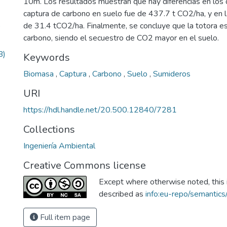
10m. Los resultados muestran que hay diferencias en los 
captura de carbono en suelo fue de 437.7 t CO2/ha, y en 
)
de 31.4 tCO2/ha. Finalmente, se concluye que la totora e
carbono, siendo el secuestro de CO2 mayor en el suelo.
B)
Keywords
Biomasa
,
Captura
,
Carbono
,
Suelo
,
Sumideros
URI
https://hdl.handle.net/20.500.12840/7281
Collections
Ingeniería Ambiental
Creative Commons license
Except where otherwise noted, this i
described as
info:eu-repo/semantic
Full item page