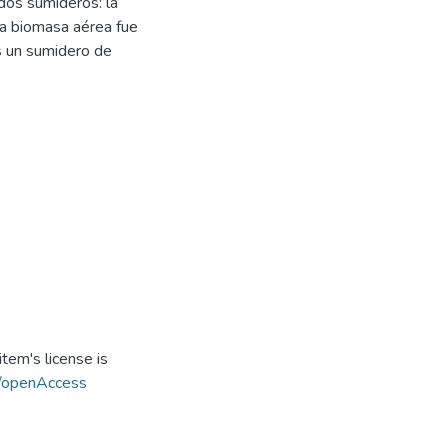
dos sumideros: la
la biomasa aérea fue
s un sumidero de
tem's license is
s/openAccess