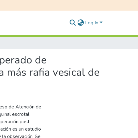
Log In
l de Lima, 2018
operado de
a más rafia vesical de
oceso de Atención de
uinal escrotal
cuperación post
gación es un estudio
 y la observación. Se