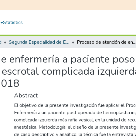
e
Statistics
d
Segunda Especialidad de Enfermería en Cuidados Quirúrgicos con Mención en Recuperación Posanestésica
Proceso de atención de enfermería a paciente posoperado de hernioplastía inguinal escrotal complicada izquierda más rafia vesical de un hospita
de enfermería a paciente pos
 escrotal complicada izquierd
2018
Abstract
El objetivo de la presente investigación fue aplicar el Pr
Enfermería a un paciente post operado de hernioplastia ing
complicada izquierda más rafia vesical, en la unidad de re
anestésica. Metodología: el diseño de la presente investi
de caso descriptivo y analítico; la técnica fue la entrevista