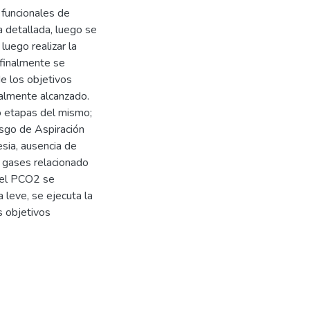
 funcionales de
a detallada, luego se
uego realizar la
 finalmente se
e los objetivos
ialmente alcanzado.
co etapas del mismo;
esgo de Aspiración
esia, ausencia de
e gases relacionado
 el PCO2 se
 leve, se ejecuta la
s objetivos