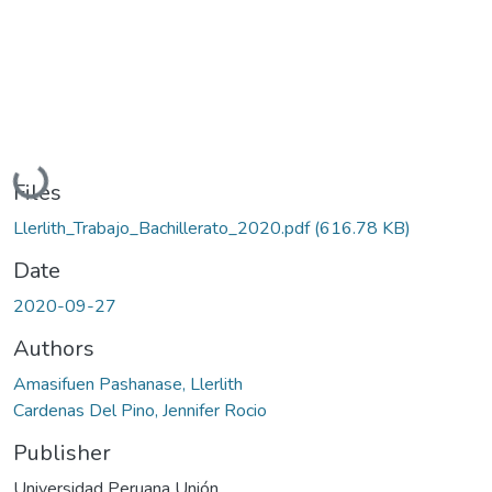
Loading...
Files
Llerlith_Trabajo_Bachillerato_2020.pdf
(616.78 KB)
Date
2020-09-27
Authors
Amasifuen Pashanase, Llerlith
Cardenas Del Pino, Jennifer Rocio
Publisher
Universidad Peruana Unión