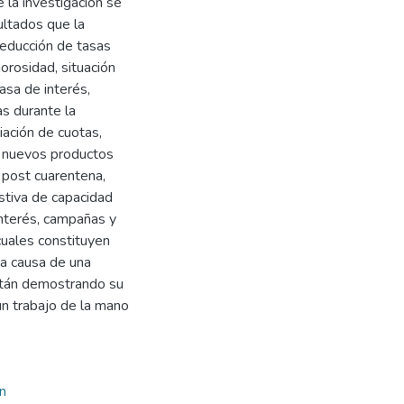
 la investigación se
ultados que la
reducción de tasas
orosidad, situación
asa de interés,
s durante la
iación de cuotas,
s, nuevos productos
n post cuarentena,
ustiva de capacidad
nterés, campañas y
cuales constituyen
 a causa de una
están demostrando su
un trabajo de la mano
n