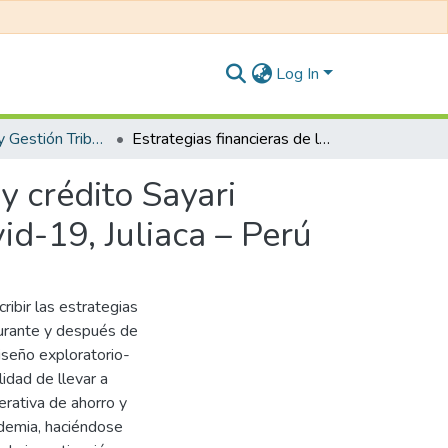
Log In
Contabilidad y Gestión Tributaria
Estrategias financieras de la cooperativa de ahorro y crédito Sayari durante y después de la cuarentena a causa del covid-19, Juliaca – Perú
y crédito Sayari
id-19, Juliaca – Perú
ibir las estrategias
durante y después de
diseño exploratorio-
idad de llevar a
rativa de ahorro y
ndemia, haciéndose