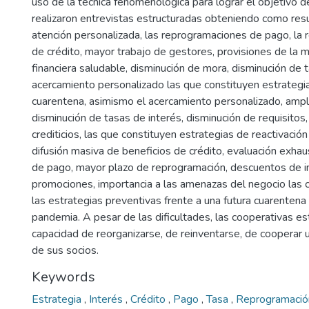
uso de la técnica fenomenológica para lograr el objetivo de
realizaron entrevistas estructuradas obteniendo como res
atención personalizada, las reprogramaciones de pago, la 
de crédito, mayor trabajo de gestores, provisiones de la m
financiera saludable, disminución de mora, disminución de t
acercamiento personalizado las que constituyen estrategia
cuarentena, asimismo el acercamiento personalizado, ampl
disminución de tasas de interés, disminución de requisito
crediticios, las que constituyen estrategias de reactivació
difusión masiva de beneficios de crédito, evaluación exha
de pago, mayor plazo de reprogramación, descuentos de i
promociones, importancia a las amenazas del negocio las 
las estrategias preventivas frente a una futura cuarentena
pandemia. A pesar de las dificultades, las cooperativas 
capacidad de reorganizarse, de reinventarse, de cooperar 
de sus socios.
Keywords
Estrategia
,
Interés
,
Crédito
,
Pago
,
Tasa
,
Reprogramació