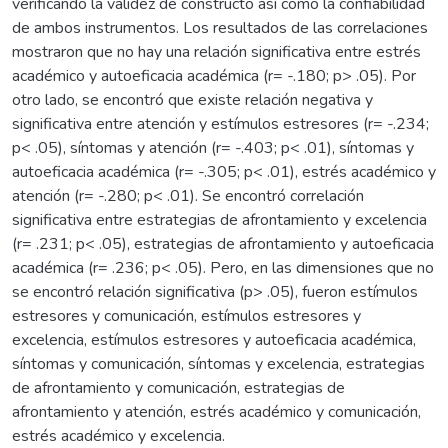
verificando la validez de constructo así como la confiabilidad
de ambos instrumentos. Los resultados de las correlaciones
mostraron que no hay una relación significativa entre estrés
académico y autoeficacia académica (r= -.180; p> .05). Por
otro lado, se encontró que existe relación negativa y
significativa entre atención y estímulos estresores (r= -.234;
p< .05), síntomas y atención (r= -.403; p< .01), síntomas y
autoeficacia académica (r= -.305; p< .01), estrés académico y
atención (r= -.280; p< .01). Se encontró correlación
significativa entre estrategias de afrontamiento y excelencia
(r= .231; p< .05), estrategias de afrontamiento y autoeficacia
académica (r= .236; p< .05). Pero, en las dimensiones que no
se encontró relación significativa (p> .05), fueron estímulos
estresores y comunicación, estímulos estresores y
excelencia, estímulos estresores y autoeficacia académica,
síntomas y comunicación, síntomas y excelencia, estrategias
de afrontamiento y comunicación, estrategias de
afrontamiento y atención, estrés académico y comunicación,
estrés académico y excelencia.