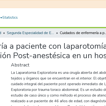
e
Statistics
d
Segunda Especialidad de Enfermería en Cuidados Quirúrgicos con Mención en Recuperación Posanestésica
Cuidados de enfermería a paciente con laparotomía exploratoria del servici
a a paciente con laparotomía
ión Post-anestésica en un ho
Abstract
La Laparatomia Exploratoria es una cirugía abierta del ab
tejidos y órganos que se encuentran en el interior. El obje
cuidado integral del paciente post operado inmediato de 
Exploratoria por trauma toraco abdominal. Es un estudio de
estudio de caso único y como método el proceso de atenc
realizado a un paciente de 46 años de edad, con diagnóst