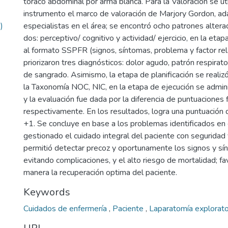
toraco abdominal por arma blanca. Para la Valoración se ut
instrumento el marco de valoración de Marjory Gordon, a
)
especialistas en el área; se encontró ocho patrones alter
dos: perceptivo/ cognitivo y actividad/ ejercicio, en la eta
al formato SSPFR (signos, síntomas, problema y factor re
priorizaron tres diagnósticos: dolor agudo, patrón respirator
de sangrado. Asimismo, la etapa de planificación se realiz
la Taxonomía NOC, NIC, en la etapa de ejecución se admini
y la evaluación fue dada por la diferencia de puntuaciones f
respectivamente. En los resultados, logra una puntuación
+1. Se concluye en base a los problemas identificados en 
gestionado el cuidado integral del paciente con seguridad
permitió detectar precoz y oportunamente los signos y sí
evitando complicaciones, y el alto riesgo de mortalidad; f
manera la recuperación optima del paciente.
Keywords
Cuidados de enfermería
,
Paciente
,
Laparatomía explorato