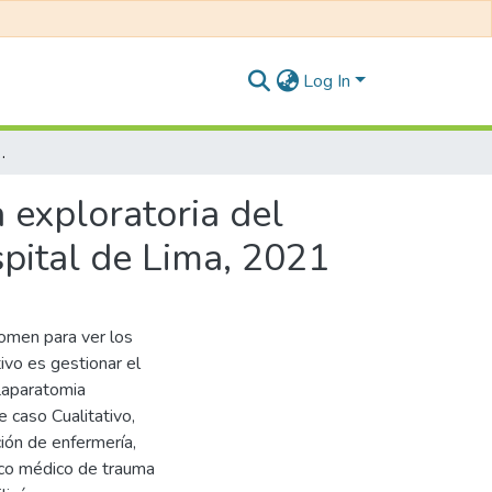
Log In
o de Recuperación Post-anestésica en un hospital de Lima, 2021
 exploratoria del
spital de Lima, 2021
domen para ver los
tivo es gestionar el
Laparatomia
 caso Cualitativo,
ión de enfermería,
ico médico de trauma