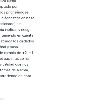
ilizó como
daptado por
ados priorizándose
pa diágnostica en base
lacionado) se
io ineficaz y riesgo
ó teniendo en cuenta
straron los cuidados
inal y basal
 de cambio de +2, +1,
el paciente, se ha
 y calidad que nos
ntomas de alarma,
avoreciendo de esta
ria