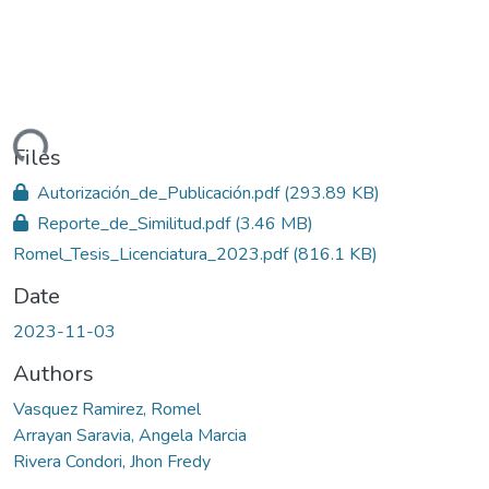
ding...
Files
Autorización_de_Publicación.pdf
(293.89 KB)
Reporte_de_Similitud.pdf
(3.46 MB)
Romel_Tesis_Licenciatura_2023.pdf
(816.1 KB)
Date
2023-11-03
Authors
Vasquez Ramirez, Romel
Arrayan Saravia, Angela Marcia
Rivera Condori, Jhon Fredy