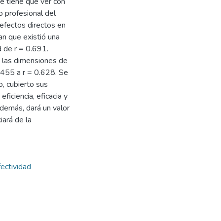
e tiene que ver con
o profesional del
 efectos directos en
an que existió una
d de r = 0.691.
e las dimensiones de
0.455 a r = 0.628. Se
, cubierto sus
ficiencia, eficacia y
 Además, dará un valor
iará de la
ectividad