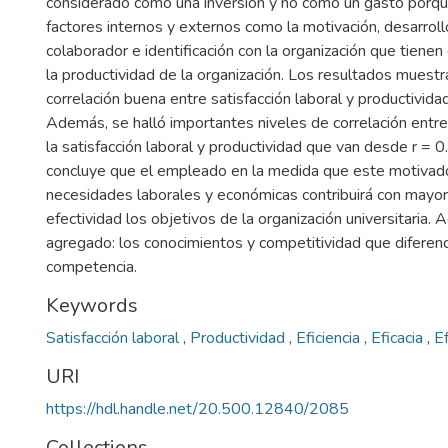
considerado como una inversión y no como un gasto porqu
factores internos y externos como la motivación, desarroll
colaborador e identificación con la organización que tienen
la productividad de la organización. Los resultados muestr
correlación buena entre satisfacción laboral y productivida
Además, se halló importantes niveles de correlación entr
la satisfacción laboral y productividad que van desde r = 
concluye que el empleado en la medida que este motivado
necesidades laborales y económicas contribuirá con mayor e
efectividad los objetivos de la organización universitaria.
agregado: los conocimientos y competitividad que diferenc
competencia.
Keywords
Satisfacción laboral
,
Productividad
,
Eficiencia
,
Eficacia
,
Ef
URI
https://hdl.handle.net/20.500.12840/2085
Collections